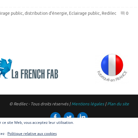
irage public
,
distribution d'énergie
,
Eclairage public
,
Redilec
0
© Redilec - Tous droits réservés |
Mentions légales
|
Plan du site
er ce site Web, vous acceptez leur utilisation.
tez :
Politique relative aux cookies