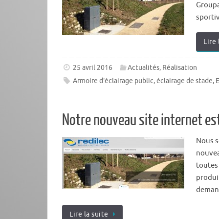
Groupa
sporti
Lire 
25 avril 2016
Actualités
,
Réalisation
Armoire d'éclairage public
,
éclairage de stade
,
E
Notre nouveau site internet est
Nous s
nouveau
toutes
produi
demand
Lire la suite