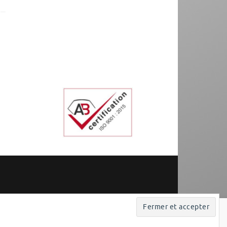
Fièrement propulsé par
Tempera
&
WordPress.