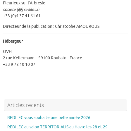
Fleurieux sur l’Arbresle
societe [@] redilec.fr
+33 (0)4 37 41 61 61
Directeur de la publication : Christophe AMOUROUS
Hébergeur
OVH
2 rue Kellermann – 59100 Roubaix – France.
+33 9 72 10 10 07
Articles recents
REDILEC vous souhaite une belle année 2026
REDILEC au salon TERRITORIALIS au Havre les 28 et 29