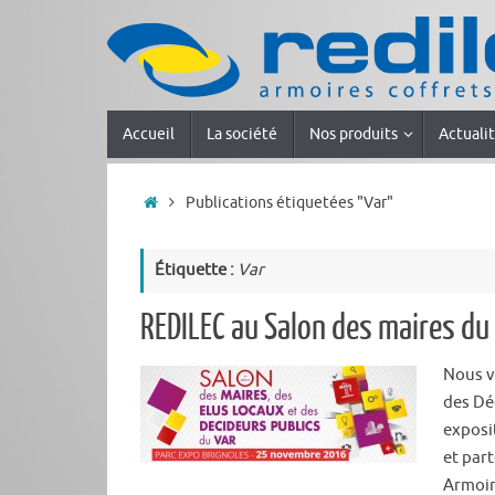
Accueil
La société
Nos produits
Actuali
Publications étiquetées "Var"
Étiquette :
Var
REDILEC au Salon des maires d
Nous v
des Dé
exposi
et par
Armoir